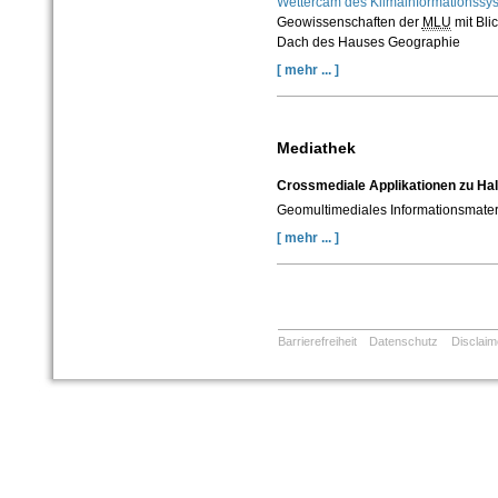
Wettercam des Klimainformationss
Geowissenschaften der
MLU
mit Bli
Dach des Hauses Geographie
[ mehr ... ]
Mediathek
Crossmediale Applikationen zu Hal
Geomultimediales Informationsmateria
[ mehr ... ]
Barrierefreiheit
Datenschutz
Disclaim