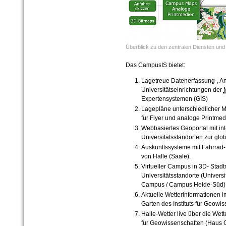
Überblick zu den zentralen Diensten un
Das CampusIS bietet:
Lagetreue Datenerfassung-, An
Universitätseinrichtungen der
Expertensystemen (GIS)
Lagepläne unterschiedlicher M
für Flyer und analoge Printmedi
Webbasiertes Geoportal mit
i
n
Universitätsstandorten zur glo
Auskunftssysteme mit Fahrrad-
von Halle (Saale).
Virtueller Campus in 3D- Stad
Universitätsstandorte (Univers
Campus / Campus Heide-Süd)
Aktuelle Wetterinformationen 
Garten des Instituts für Geowi
Halle-Wetter live über die Wet
für Geowissenschaften (Haus 