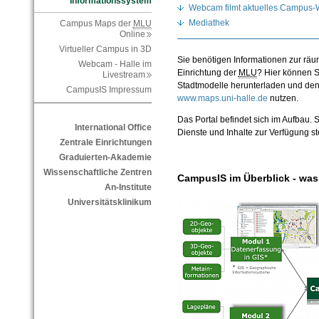
Informationssystem
Webcam filmt aktuelles Campus-
Mediathek
Campus Maps der
MLU
Online
Virtueller Campus in 3D
Sie benötigen Informationen zur räum
Webcam - Halle im
Einrichtung der
MLU
? Hier können S
Livestream
Stadtmodelle herunterladen und den
CampusIS Impressum
www.maps.
uni-
halle.
de
nutzen.
Das Portal befindet sich im Aufbau. 
International Office
Dienste und Inhalte zur Verfügung s
Zentrale Einrichtungen
Graduierten-Akademie
Wissenschaftliche Zentren
CampusIS im Überblick - was
An-Institute
Universitätsklinikum