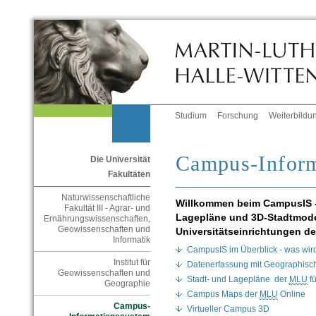
Studium
Forschung
Weiterbildu
Campus-Inform
Die Universität
Fakultäten
Naturwissenschaftliche
Willkommen beim CampusIS - 
Fakultät III - Agrar- und
Lagepläne und 3D-Stadtmode
Ernährungswissenschaften,
Geowissenschaften und
Universitätseinrichtungen d
Informatik
CampusIS im Überblick - was wir
Institut für
Datenerfassung mit Geographisch
Geowissenschaften und
Stadt- und Lagepläne der
MLU
fü
Geographie
Campus Maps der
MLU
Online
Campus-
Virtueller Campus 3D